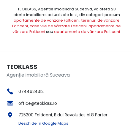
TEOKLASS, Agenție imobiliară Suceava, va ofera 28
oferte imobiliare, actualizate la zi, din categorii precum
apartamente de vânzare Falticeni
,
terenuri de vânzare
Falticeni
,
case vile de vânzare Falticeni
,
apartamente de
vânzare Falticeni
sau
apartamente de vânzare Falticeni
.
TEOKLASS
Agenție imobiliară Suceava
0744624312
office@teoklass.ro
725200 Falticeni, B.dul Revolutiei, bl.8 Parter
Deschide în Google Maps