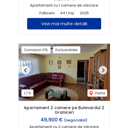
Apartament cu 1 camere de vânzare
Falticeni
44.1 mp
2025
Vezi mai multe detalii
Comision 0%
Exclusivitate
Previous
Next
1
/
6
Harta
Apartament 2 camere pe Bulevardul 2
Graniceri
49,900 €
(negociabil)
Apartament cu 2 camere de vânzare