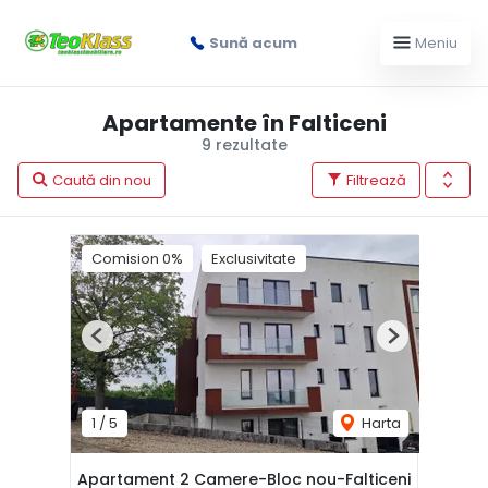
Sună acum
Meniu
Apartamente în Falticeni
9 rezultate
Caută din nou
Filtrează
Comision 0%
Exclusivitate
Previous
Next
1
/
5
Harta
Apartament 2 Camere-Bloc nou-Falticeni