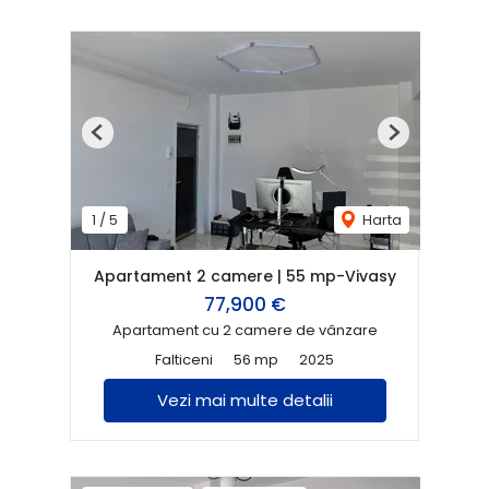
Previous
Next
1
/
5
Harta
Apartament 2 camere | 55 mp-Vivasy
77,900 €
Apartament cu 2 camere de vânzare
Falticeni
56 mp
2025
Vezi mai multe detalii