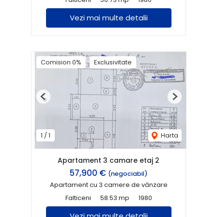
Vezi mai multe detalii
Comision 0%
Exclusivitate
Previous
Next
1
/
1
Harta
Apartament 3 camare etaj 2
57,900 €
(negociabil)
Apartament cu 3 camere de vânzare
Falticeni
58.53 mp
1980
Vezi mai multe detalii