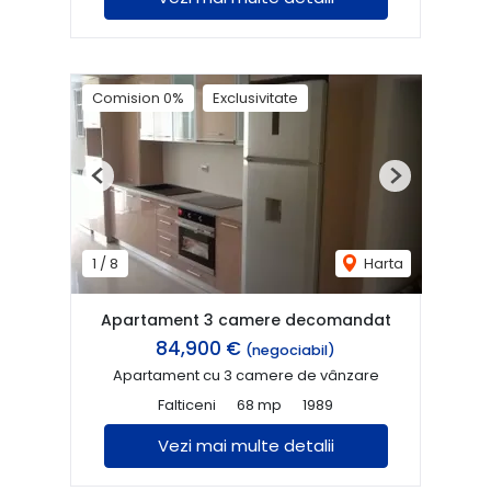
Comision 0%
Exclusivitate
Previous
Next
1
/
8
Harta
Apartament 3 camere decomandat
84,900 €
(negociabil)
Apartament cu 3 camere de vânzare
Falticeni
68 mp
1989
Vezi mai multe detalii