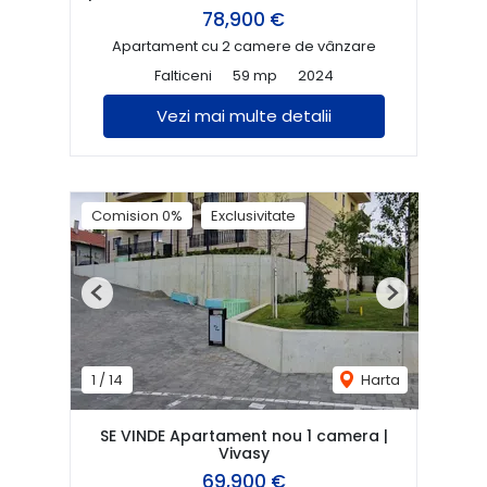
78,900 €
Apartament cu 2 camere de vânzare
Falticeni
59 mp
2024
Vezi mai multe detalii
Comision 0%
Exclusivitate
Previous
Next
1
/
14
Harta
SE VINDE Apartament nou 1 camera |
Vivasy
69,900 €