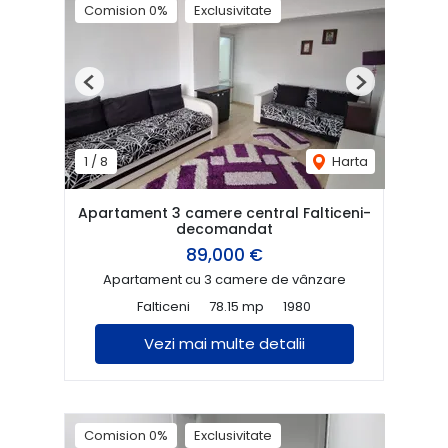
Comision 0%
Exclusivitate
Previous
Next
1
/
8
Harta
Apartament 3 camere central Falticeni-
decomandat
89,000 €
Apartament cu 3 camere de vânzare
Falticeni
78.15 mp
1980
Vezi mai multe detalii
Comision 0%
Exclusivitate