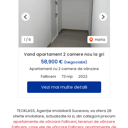
Previous
Next
1
/
6
Harta
Vand apartament 2 camere nou la gri
58,900 €
(negociabil)
Apartament cu 2 camere de vânzare
Falticeni
73 mp
2022
Vezi mai multe detalii
TEOKLASS, Agenție imobiliară Suceava, va ofera 28
oferte imobiliare, actualizate la zi, din categorii precum
apartamente de vânzare Falticeni
,
terenuri de vânzare
Falticeni
,
case vile de vânzare Falticeni
,
apartamente de