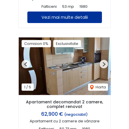
Falticeni
53 mp
1980
Vezi mai multe detalii
Comision 0%
Exclusivitate
Previous
Next
1
/
5
Harta
Apartament decomandat 2 camere,
complet renovat
62,900 €
(negociabil)
Apartament cu 2 camere de vânzare
Falticeni
50.73 mp
1980