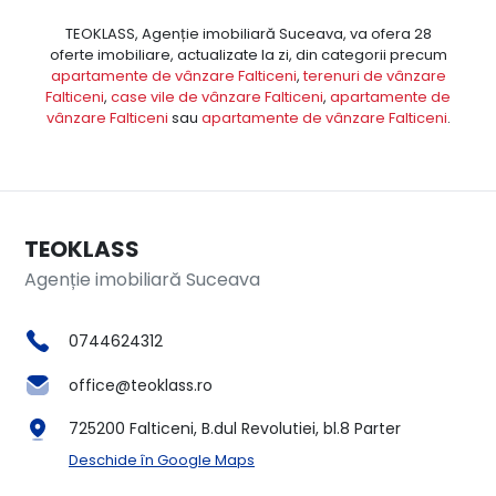
TEOKLASS, Agenție imobiliară Suceava, va ofera 28
oferte imobiliare, actualizate la zi, din categorii precum
apartamente de vânzare Falticeni
,
terenuri de vânzare
Falticeni
,
case vile de vânzare Falticeni
,
apartamente de
vânzare Falticeni
sau
apartamente de vânzare Falticeni
.
TEOKLASS
Agenție imobiliară Suceava
0744624312
office@teoklass.ro
725200 Falticeni, B.dul Revolutiei, bl.8 Parter
Deschide în Google Maps