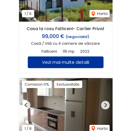
1
/
6
Harta
Casa la rosu Falticeni- Cartier Privat
99,000 €
(negociabil)
Casă / Vilă cu 4 camere de vânzare
Falticeni
115 mp
2022
Vezi mai multe detalii
Comision 0%
Exclusivitate
Previous
Next
1
/
8
Harta