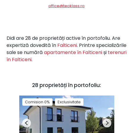
office@teoklass.ro
Didi are 28 de proprietăți active în portofoliu. Are
expertiză dovedită în
Falticeni
. Printre specializările
sale se numără
apartamente în Falticeni
și
terenuri
în Falticeni
.
28 proprietăți în portofoliu:
Comision 0%
Exclusivitate
Previous
Next